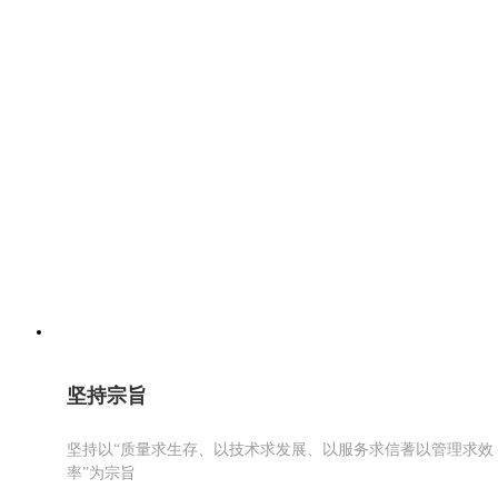
坚持宗旨
坚持以“质量求生存、以技术求发展、以服务求信蓍以管理求效
率”为宗旨