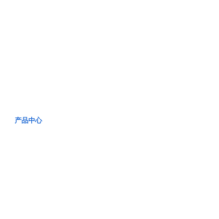
产品中心
PRODUCT CENTER
产品中心
PRODUCT CENTER
PRODUCT CENTER