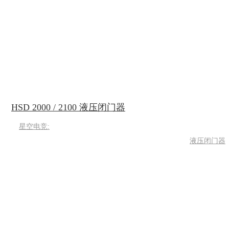
HSD 2000 / 2100 液压闭门器
星空电竞:
液压闭门器