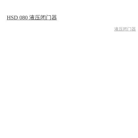
HSD 080 液压闭门器
液压闭门器