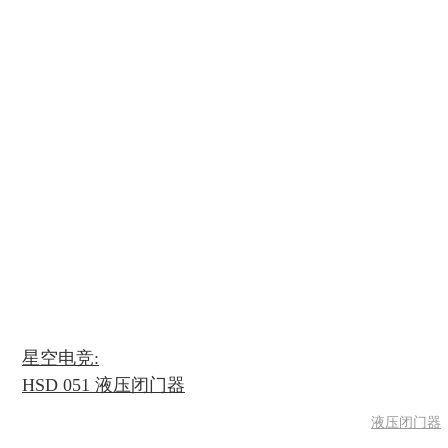
星空电竞:
HSD 051 液压闭门器
液压闭门器