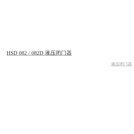
HSD 082 / 082D 液压闭门器
液压闭门器