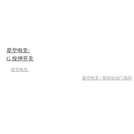
星空电竞:
G 按押开关
星空电竞:
星空电竞 / 朗尼自动门系列