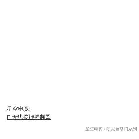
星空电竞:
E 无线按押控制器
星空电竞 / 朗尼自动门系列