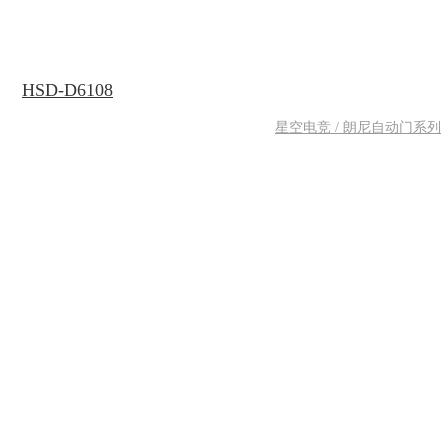
HSD-D6108
星空电竞 / 朗尼自动门系列